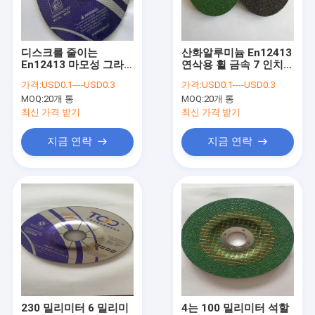
공장 투어
품질 관리
디스크를 줄이는
산화알루미늄 En12413
En12413 마모성 그라
연삭용 휠 금속 7 인치당
연락처
인딩 휠 T27 7 인치 180
마모 절삭 디스크
가격:
USD0.1----USD0.3
가격:
USD0.1----USD0.3
밀리미터 앵글 연삭기
MOQ:
20개 통
MOQ:
20개 통
뉴스
최신 가격 받기
최신 가격 받기
VR
지금 연락
지금 연락
그라인더는 휠을 잘랐습니다
연삭절단 휠
휠을 줄이는 그라인더 금속
강철은 휠을 잘랐습니다
230 밀리미터 6 밀리미
4는 100 밀리미터 석할