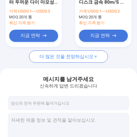
터 두꺼운 다이 마모성
디스크 금속 80m/S 연
연삭절단 디스크
그라인딩 휠 T27 강철
마제 그라인딩 디스크로
가격:
USD0.1----USD0.3
가격:
USD0.1----USD0.2
우수 균형
조금씩 움직입니다
MOQ:
금속은 디스크를 잘랐습니다
20개 통
MOQ:
20개 통
최신 가격 받기
최신 가격 받기
디스크 선명화 휠을 줄이기
지금 연락
지금 연락
마모성 그라인딩 휠
더 많은 것을 전망하십시오
디스크를 줄이는 수지
소동 디스크에 모래를 뿌리기
메시지를 남겨주세요
산화알루미늄 소동 디스크
신속하게 답변 드리겠습니다
구조 하드웨어 툴