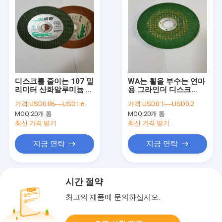
디스크를 줄이는 107 밀
WA는 휠을 부수는 연마
리미터 산화알루미늄 마
용 그라인더 디스크
모성 그라인딩 휠 4 인치
100X6X16mm 금속 다
가격:
USD0.06----USD1.6
가격:
USD0.1----USD0.2
레진 본드
이 앵글을 토합니다
MOQ:
20개 통
MOQ:
20개 통
최신 가격 받기
최신 가격 받기
지금 연락
지금 연락
시간 절약
최고의 제품에 문의하십시오.