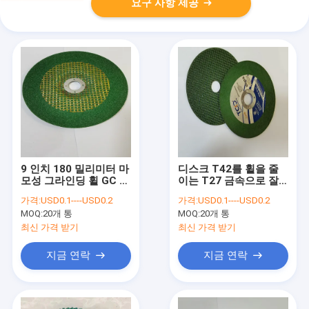
요구 사항 제공
9 인치 180 밀리미터 마
디스크 T42를 휠을 줄
모성 그라인딩 휠 GC 앵
이는 T27 금속으로 잘
글 연삭기 차단 휠
라주는 TCO 마찰을 일
가격:
USD0.1----USD0.2
가격:
USD0.1----USD0.2
으키기 쉬운 4 인치당
MOQ:
20개 통
MOQ:
20개 통
최신 가격 받기
최신 가격 받기
지금 연락
지금 연락