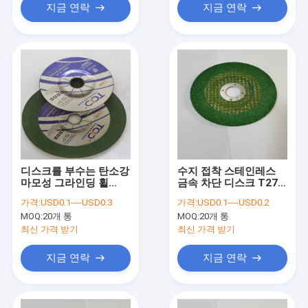
지금 연락
지금 연락
디스크를 부수는 탄소강
수지 접착 스테인레스
마모성 그라인딩 휠
금속 차단 디스크 T27
180x6x22mm AC WA
연마재 180 밀리미터 다
가격:
USD0.1----USD0.3
가격:
USD0.1----USD0.2
수지
이 그라인더 디스크
MOQ:
20개 통
MOQ:
20개 통
최신 가격 받기
최신 가격 받기
지금 연락
지금 연락