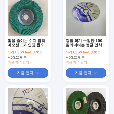
휠을 줄이는 수지 접착
강철 의기 소침한 100
마모성 그라인딩 휠 9in
밀리미터는 앵글 연삭기
230 밀리미터 앵글 연삭
디스크 트코 4 인치당 절
가격:
USD0.1----USD0.2
가격:
USD0.1----USD0.2
기
단 휠을 죽습니다
MOQ:
20개 통
MOQ:
20개 통
최신 가격 받기
최신 가격 받기
지금 연락
지금 연락
홈
제품 소개
회사 소개