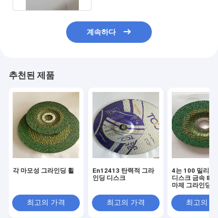
계속하다
추천된 제품
각 마모성 그라인딩 휠
En12413 탄력적 그라
4는 100 밀리미
인딩 디스크
디스크 금속 80m
마제 그라인딩 
조금씩 움직입
최고의 가격
최고의 가격
최고의 