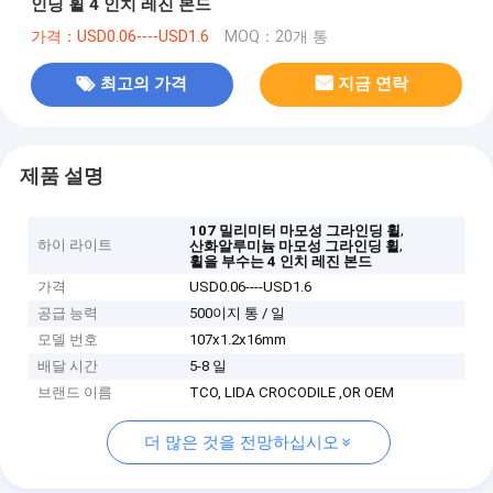
인딩 휠 4 인치 레진 본드
가격：USD0.06----USD1.6
MOQ：20개 통
최고의 가격
지금 연락
제품 설명
,
107 밀리미터 마모성 그라인딩 휠
하이 라이트
,
산화알루미늄 마모성 그라인딩 휠
휠을 부수는 4 인치 레진 본드
가격
USD0.06----USD1.6
공급 능력
500이지 통 / 일
모델 번호
107x1.2x16mm
배달 시간
5-8 일
브랜드 이름
TCO, LIDA CROCODILE ,OR OEM
더 많은 것을 전망하십시오