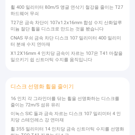
휠 400 밀리미터 80m/S 앵글 연삭기 철강을 줄이는 T27
하드웨어 무쇠
T27은 금속 차단이 107x1.2x16mm 합성 수지 산화알루
미늄 절단 휠을 디스크로 만드는 것을 봤습니다
CNAS 무쇠 금속 차단 디스크 107 밀리미터 400 밀리미
터 분쇄 수지 연마재
X1.2X16mm 4 인치당 금속이 자르는 107은 T41 마찰을
일으키기 쉽 신트더틱 수지를 움직입니다
디스크 선명화 휠을 줄이기
16 인치 각 그라인더를 닦는 휠을 선명화하는 디스크를
홈
줄이는 72m/S 섬유 유리
휠을 부수어 R&d와 수지의 생산을 전문으로 하는 정저우 스황링 연
이녹스 SIC 돌과 금속 자르는 디스크 107 밀리미터 4 인
제품 소개
마재와 연삭용 휠 Co., Ltd．가 수십 년의 기업 개발과 시장 투쟁을
경험했습니다. 과학적 관리 수단, 강한 기술과 생산 힘을 기반으로,
치당 스테인레스 강 연마재
시작점은 새로운 응용과학분야입니다 ; 세계의 목표를 위한 고급 레
회사 소개
휠 355 밀리미터 14 인치당 금속 신트더틱 수지를 선명화
벨과 같은 산업에 ; 관리 목적으로서 믿을 수 있는 상품 품질, 합리적