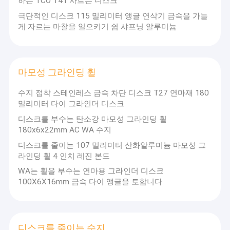
하는 TCO T41 자르는 디스크
판매 가격과 완전한 에프터 서비스와 함께, 우리는 재활성화에 대한
공장 투어
우리 자신의 기여와 마찰을 일으키기 쉽고 마찰을 일으키기 쉽 산업
극단적인 디스크 115 밀리미터 앵글 연삭기 금속을 가늘
의 개발을 하도록 노력합니다.
게 자르는 마찰을 일으키기 쉽 샤프닝 알루미늄
스황링 회사는 마찰을 일으키기 쉽고 마찰을 일으키기 쉽 산업에서
품질 관리
모든 종류의 특수품과 생산 라인을 위해 신기술과 신제품을 개발할
수 있는 능력을 갖추며, 그것이 다양한 사용자의 필요를 충족시켜 줄
연락처
수 있습니다. 제품은 높은 시장 점유율로, 전국에 있었습니다. 최근
몇 년 동안, 회사는 활발히 국제 시장의 개발에 종사되었고, 다량으로
마모성 그라인딩 휠
해외에서 팔렸습니다, 중앙 아시아, 중동, 중남부 아시아와 다른 나라
뉴스
가 성공적으로 회사의 제품을 사용했습니다.
수지 접착 스테인레스 금속 차단 디스크 T27 연마재 180
VR
밀리미터 다이 그라인더 디스크
날카로운 모델 : 고급 품질 복합체 강옥 연마재, 보강 유리 섬유 장식
용 망사 원단, 전문적 생산 과정의 사용. 제품은 철 황화물을 포함하
디스크를 부수는 탄소강 마모성 그라인딩 휠
지 않고 날카로운 절단으로, 다른 요소가 원료를 구하고 공작물, 어떤
180x6x22mm AC WA 수지
거친 부분, 기타 등등도 태우지 않습니다. 스테인리스강관, 녹슬지 않
는 철강품, 큰 부분과 다른 재료를 줄이는데 적합합니다.
디스크를 줄이는 107 밀리미터 산화알루미늄 마모성 그
그라인더는 휠을 잘랐습니다
라인딩 휠 4 인치 레진 본드
주력 브랜드는 다음과 같습니다 : TCO, 사막 오아시스, 리다 악어, 듀
오듀오 삭감, 기타 등등.
연삭절단 휠
WA는 휠을 부수는 연마용 그라인더 디스크
100X6X16mm 금속 다이 앵글을 토합니다
주요 생산물은 다음과 같습니다 : 극도로 가늘고 날카롭고 오래가고
휠을 줄이는 그라인더 금속
철도를 위해 특별합니다.
강철은 휠을 잘랐습니다
스황링은 의료기기 품질 관리 기준과 애프터 서비스를 개선함에 있
어 많은 일을 했고 지금 제품 품질이 안정적입니다. 센터로서의 고객,
디스크를 줄이는 수지