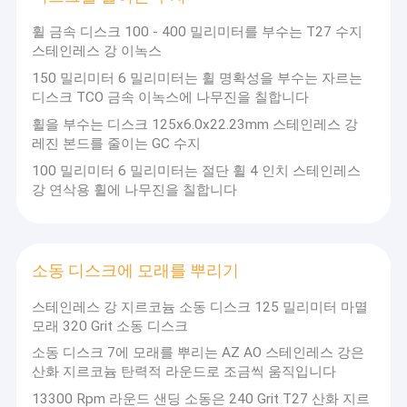
시장에게 선의를 안에 확보하기 위해,에 일치하여 사용자들, 조사하
연삭절단 디스크
기 위한 회사에 대한 환영받는 사용자들과 다지 선택을 대하기 위한
휠 금속 디스크 100 - 400 밀리미터를 부수는 T27 수지
생존, 혁신의 품질과 사업철학의 개발에.
스테인레스 강 이녹스
금속은 디스크를 잘랐습니다
스황링의 품질은 숙련의 참입니다.
선의는 영원성을 만듭니다, 스황링이 당신과 동행할 것입니다!
150 밀리미터 6 밀리미터는 휠 명확성을 부수는 자르는
디스크 선명화 휠을 줄이기
디스크 TCO 금속 이녹스에 나무진을 칠합니다
휠을 부수는 디스크 125x6.0x22.23mm 스테인레스 강
마모성 그라인딩 휠
레진 본드를 줄이는 GC 수지
100 밀리미터 6 밀리미터는 절단 휠 4 인치 스테인레스
디스크를 줄이는 수지
강 연삭용 휠에 나무진을 칠합니다
소동 디스크에 모래를 뿌리기
산화알루미늄 소동 디스크
소동 디스크에 모래를 뿌리기
구조 하드웨어 툴
스테인레스 강 지르코늄 소동 디스크 125 밀리미터 마멸
모래 320 Grit 소동 디스크
소동 디스크 7에 모래를 뿌리는 AZ AO 스테인레스 강은
산화 지르코늄 탄력적 라운드로 조금씩 움직입니다
13300 Rpm 라운드 샌딩 소동은 240 Grit T27 산화 지르