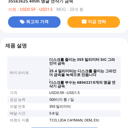
355x3x25.4mm 앵글 연삭기 금속
가격：USD0.59 --USD1.5
MOQ：20개 통
최고의 가격
지금 연락
제품 설명
디스크를 줄이는 355 밀리미터 SIC 그라
인더 금속
,
25.4 밀리미터는 디스크를 줄이는 그라인
하이 라이트
더 금속을 녹색으로 만듭니다
,
디스크를 부수는 68042210개의 앵글 연
삭기 금속
가격
USD0.59 --USD1.5
공급 능력
500이지 통 / 일
모델 번호
355 밀리미터
배달 시간
5-8 일
브랜드 이름
TCO, LIDA CAYMAN, OEM, Etc