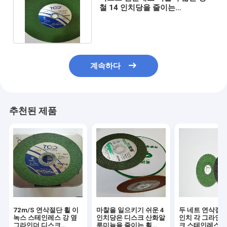
철 14 인치당을 줄이는
355x3x25.4mm 앵글 연삭기 금
속
계속하다
추천된 제품
72m/S 연삭절단 휠 이
마찰을 일으키기 쉬운 4
두 네트 연삭절단
녹스 스테인레스 강 옆
인치당은 디스크 산화알
인치 각 그라인더
그라인더 디스크
루미늄을 줄이는 휠
크 스테인레스 강