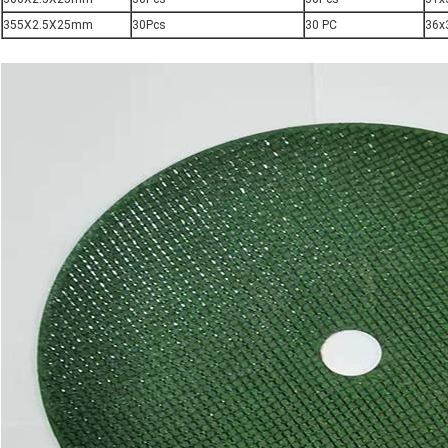
355X2.5X25mm
30Pcs
30 PC
36x