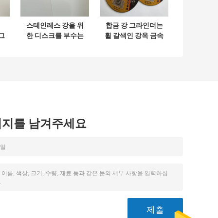
스테인레스 강을 위
합금 강 그라인더는
 그
한 디스크를 부수는
휠 갈색인 강옥 금속
7
디스크 소동을 줄이
5 인치당 좋은 명확
삭
는 107mm-400mm
성을 잘랐습니다
TCO 마찰을 일으키
기 쉽 금속
시지를 남겨주세요