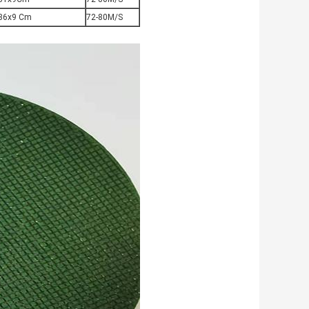
36x9 Cm
72-80M/S