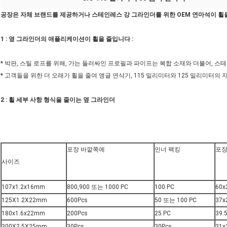
공장은 자체 브랜드를 제공하거나 스테인레스 강 그라인더를 위한 OEM 연마석이 휠
1 : 옆 그라인더의 애플리케이션이 휠을 줄입니다 :
* 박판, 스틸 로프를 위해, 가는 둘러싸인 프로필과 파이프는 복합 소재와 더불어, 
* 고객들을 위한 더 오래가 휠을 줄여 앵글 연삭기, 115 밀리미터와 125 밀리미터의
2 : 휠 세부 사항 형식을 줄이는 옆 그라인더
포장 바깥쪽에
인너 팩킹
포장
사이즈
107x1.2x16mm
800,900 또는 1000 PC
100 PC
60x
125X1.2X22mm
600Pcs
50 또는 100 PC
37x
180x1.6x22mm
200Pcs
25 PC
39.
300X2.5X25mm
30Pcs
30Pcs
31x