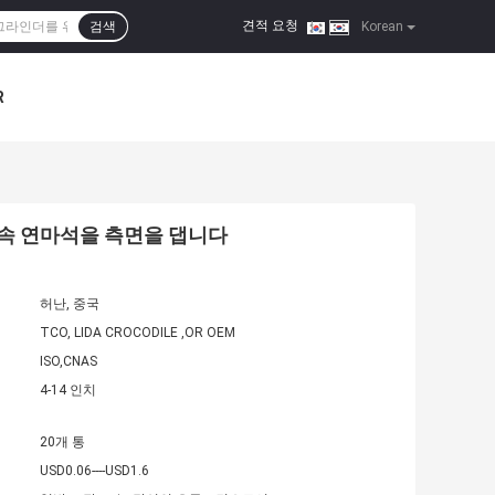
견적 요청
검색
|
Korean
R
금속 연마석을 측면을 댑니다
허난, 중국
TCO, LIDA CROCODILE ,OR OEM
ISO,CNAS
4-14 인치
20개 통
USD0.06----USD1.6