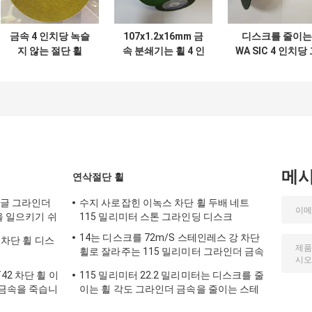
금속 4 인치당 녹슬
107x1.2x16mm 금
디스크를 줄이는
지 않는 절단 휠
속 분쇄기는 휠 4 인
WA SIC 4 인치당
355x2.5x25.4mm
치당 스테인레스 강
라인더 차단 휠 10
원문대로 녹슬지 않
을 잘랐습니다
밀리미터 앵글 연
는 강철은 휠을 잘랐
기 금속
습니다
메
연삭절단 휠
 앵글 그라인더
수지 사로잡힌 이녹스 차단 휠 두배 네트
찰을 일으키기 쉬
115 밀리미터 스톤 그라인딩 디스크
 움직입니다
14는 디스크를 72m/S 스테인레스 강 차단
 차단 휠 디스
휠로 잘라주는 115 밀리미터 그라인더 금속
으로 조금씩 움직입니다
42 차단 휠 이
115 밀리미터 22.2 밀리미터는 디스크를 줄
 금속을 죽습니
이는 휠 각도 그라인더 금속을 줄이는 스테
인레스 강을 보냅니다