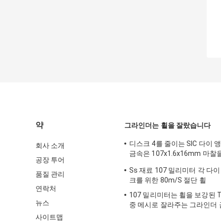
약
그라인더는 휠을 잘랐습니다
디스크 4를 줄이는 SIC 다이
회사 소개
금속은 107x1.6x16mm 마
공장 투어
운 스테인레스 강으로 조금씩
Ss 재료 107 밀리미터 각 다이
품질 관리
크를 위한 80m/S 절단 휠
연락처
107 밀리미터는 휠을 보강된 T
뉴스
중 메시로 잘라주는 그라인더
다
사이트맵