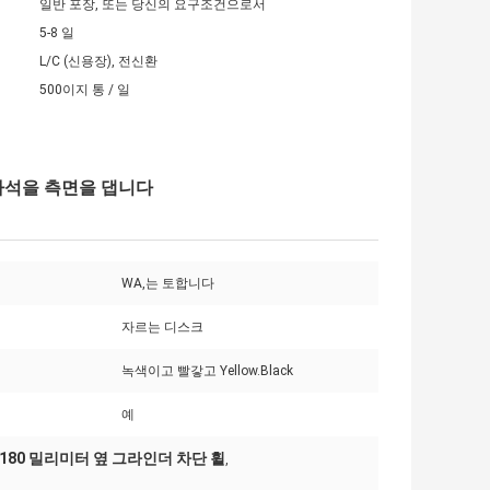
일반 포장, 또는 당신의 요구조건으로서
5-8 일
L/C (신용장), 전신환
500이지 통 / 일
연마석을 측면을 댑니다
WA,는 토합니다
자르는 디스크
녹색이고 빨갛고 Yellow.Black
예
180 밀리미터 옆 그라인더 차단 휠
,