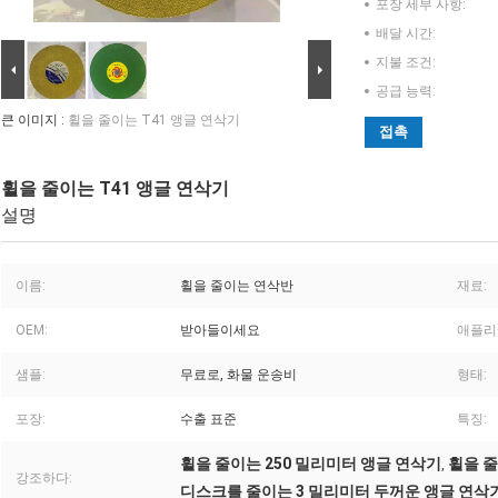
포장 세부 사항:
배달 시간:
지불 조건:
공급 능력:
큰 이미지 :
휠을 줄이는 T41 앵글 연삭기
접촉
휠을 줄이는 T41 앵글 연삭기
설명
이름:
휠을 줄이는 연삭반
재료:
OEM:
받아들이세요
애플리
샘플:
무료로, 화물 운송비
형태:
포장:
수출 표준
특징:
휠을 줄이는 250 밀리미터 앵글 연삭기
휠을 줄
,
강조하다:
디스크를 줄이는 3 밀리미터 두꺼운 앵글 연삭