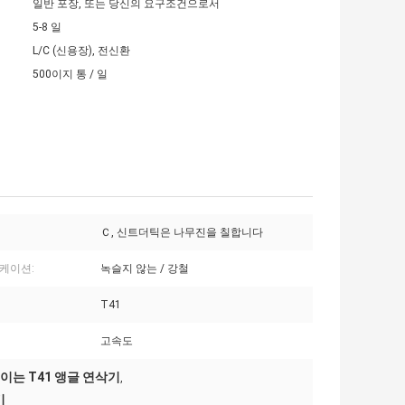
일반 포장, 또는 당신의 요구조건으로서
5-8 일
L/C (신용장), 전신환
500이지 통 / 일
Ｃ, 신트더틱은 나무진을 칠합니다
케이션:
녹슬지 않는 / 강철
T41
고속도
이는 T41 앵글 연삭기
,
기