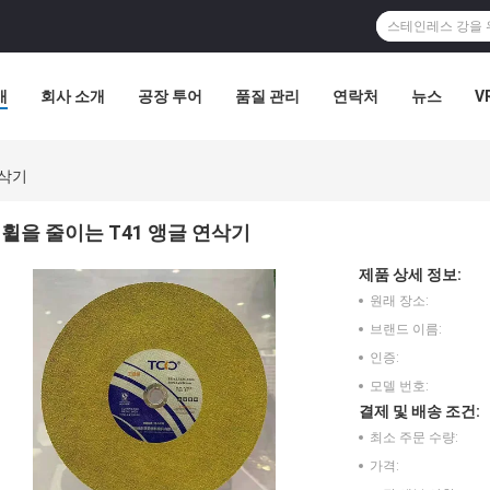
개
회사 소개
공장 투어
품질 관리
연락처
뉴스
V
연삭기
휠을 줄이는 T41 앵글 연삭기
제품 상세 정보:
원래 장소:
브랜드 이름:
인증:
모델 번호:
결제 및 배송 조건:
최소 주문 수량:
가격: